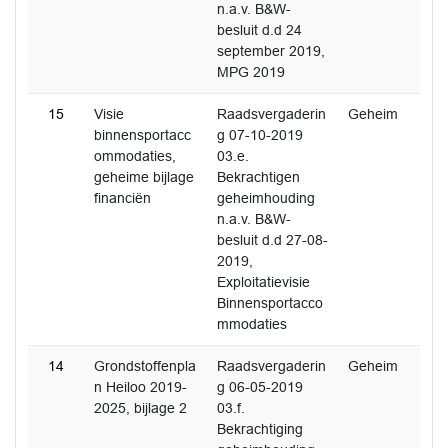
n.a.v. B&W-
besluit d.d 24
september 2019,
MPG 2019
15
Visie
Raadsvergaderin
Geheim
binnensportacc
g 07-10-2019
ommodaties,
03.e.
geheime bijlage
Bekrachtigen
financiën
geheimhouding
n.a.v. B&W-
besluit d.d 27-08-
2019,
Exploitatievisie
Binnensportacco
mmodaties
14
Grondstoffenpla
Raadsvergaderin
Geheim
n Heiloo 2019-
g 06-05-2019
2025, bijlage 2
03.f.
Bekrachtiging