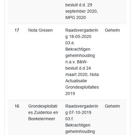
besluit d.d. 29
september 2020,
MPG 2020
17
Nota Grexen
Raadsvergaderin
Geheim
g 18-05-2020
03.e.
Bekrachtigen
geheimhouding
n.a.v. B&W-
besluit d.d 24
maart 2020, Nota
Actualisatie
Grondexploitaties
2019
16
Grondexploitati
Raadsvergaderin
Geheim
es Zuiderloo en
g 07-10-2019
Boekelermeer
03.f.
Bekrachtigen
geheimhouding