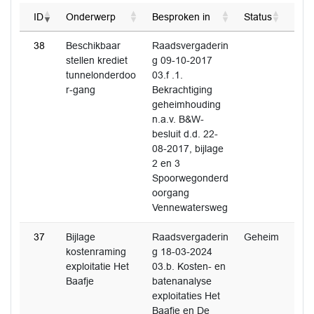
ID
Onderwerp
Besproken in
Status
38
Beschikbaar
Raadsvergaderin
stellen krediet
g 09-10-2017
tunnelonderdoo
03.f .1.
r-gang
Bekrachtiging
geheimhouding
n.a.v. B&W-
besluit d.d. 22-
08-2017, bijlage
2 en 3
Spoorwegonderd
oorgang
Vennewatersweg
37
Bijlage
Raadsvergaderin
Geheim
kostenraming
g 18-03-2024
exploitatie Het
03.b. Kosten- en
Baafje
batenanalyse
exploitaties Het
Baafje en De