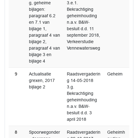
g, geheime
3.e.1.
bijlagen:
Bekrachtiging
paragraaf 6.2
geheimhouding
en 7.1 van
n.a.v. B&W-
bijlage 1,
besluit d.d. 11
paragraaf 4 van
september 2018,
bijlage 2,
Verkeerstudie
paragraaf 4 van
Vennewatersweg
bijlage 3 en
bijlage 4
9
Actualisatie
Raadsvergaderin
Geheim
grexen, 2017
g 14-05-2018
bijlage 2
3.g.
Bekrachtiging
geheimhouding
n.a.v. B&W-
besluit d.d. 3
april 2018
8
Spoorwegonder
Raadsvergaderin
Geheimh