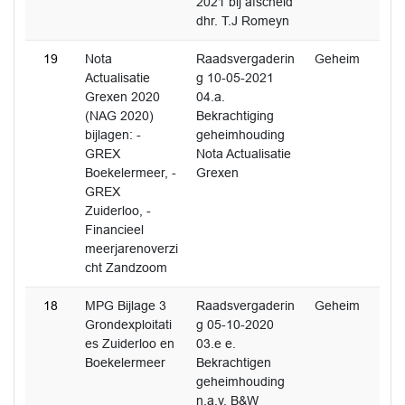
2021 bij afscheid
dhr. T.J Romeyn
19
Nota
Raadsvergaderin
Geheim
Actualisatie
g 10-05-2021
Grexen 2020
04.a.
(NAG 2020)
Bekrachtiging
bijlagen: -
geheimhouding
GREX
Nota Actualisatie
Boekelermeer, -
Grexen
GREX
Zuiderloo, -
Financieel
meerjarenoverzi
cht Zandzoom
18
MPG Bijlage 3
Raadsvergaderin
Geheim
Grondexploitati
g 05-10-2020
es Zuiderloo en
03.e e.
Boekelermeer
Bekrachtigen
geheimhouding
n.a.v. B&W