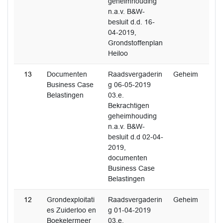
geheimhouding
n.a.v. B&W-
besluit d.d. 16-
04-2019,
Grondstoffenplan
Heiloo
13
Documenten
Raadsvergaderin
Geheim
Business Case
g 06-05-2019
Belastingen
03.e.
Bekrachtigen
geheimhouding
n.a.v. B&W-
besluit d.d 02-04-
2019,
documenten
Business Case
Belastingen
12
Grondexploitati
Raadsvergaderin
Geheim
es Zuiderloo en
g 01-04-2019
Boekelermeer
03.e.