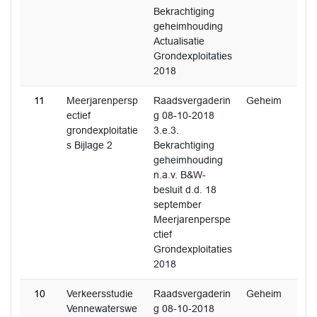
Bekrachtiging
geheimhouding
Actualisatie
Grondexploitaties
2018
11
Meerjarenpersp
Raadsvergaderin
Geheim
ectief
g 08-10-2018
grondexploitatie
3.e.3.
s Bijlage 2
Bekrachtiging
geheimhouding
n.a.v. B&W-
besluit d.d. 18
september
Meerjarenperspe
ctief
Grondexploitaties
2018
10
Verkeersstudie
Raadsvergaderin
Geheim
Vennewaterswe
g 08-10-2018