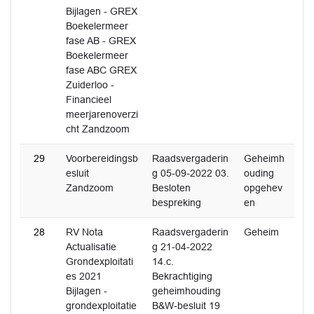
Bijlagen - GREX
Boekelermeer
fase AB - GREX
Boekelermeer
fase ABC GREX
Zuiderloo -
Financieel
meerjarenoverzi
cht Zandzoom
29
Voorbereidingsb
Raadsvergaderin
Geheimh
esluit
g 05-09-2022 03.
ouding
Zandzoom
Besloten
opgehev
bespreking
en
28
RV Nota
Raadsvergaderin
Geheim
Actualisatie
g 21-04-2022
Grondexploitati
14.c.
es 2021
Bekrachtiging
Bijlagen -
geheimhouding
grondexploitatie
B&W-besluit 19