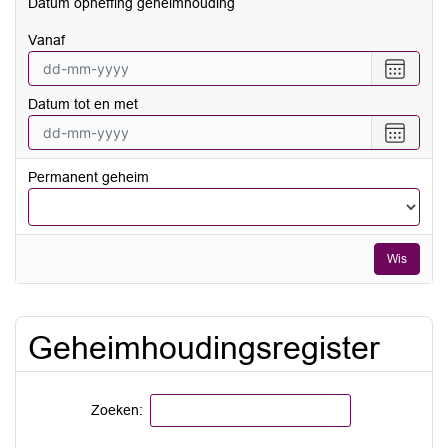
Datum opheffing geheimhouding
vanaf
Selecte
een
Datum tot en met
datum
vanaf
Selecte
een
datum
Permanent geheim
tot
en
met
Wis
Geheimhoudingsregister
Zoeken: