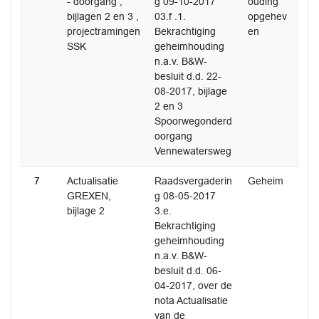
- doorgang ,
g 09-10-2017
ouding
bijlagen 2 en 3 ,
03.f .1.
opgehev
projectramingen
Bekrachtiging
en
SSK
geheimhouding
n.a.v. B&W-
besluit d.d. 22-
08-2017, bijlage
2 en 3
Spoorwegonderd
oorgang
Vennewatersweg
7
Actualisatie
Raadsvergaderin
Geheim
GREXEN,
g 08-05-2017
bijlage 2
3.e.
Bekrachtiging
geheimhouding
n.a.v. B&W-
besluit d.d. 06-
04-2017, over de
nota Actualisatie
van de