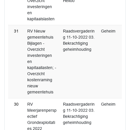
Overzicht
Heiloo
investeringen
en
kapitaalslasten
31
RV Nieuw
Raadsvergaderin
Geheim
gemeentehuis
g 11-10-2022 03.
Bijlagen -
Bekrachtiging
Overzicht
geheimhouding
investeringen
en
kapitaallasten; -
Overzicht
kostenraming
nieuw
gemeentehuis
30
RV
Raadsvergaderin
Geheim
Meerjarenpersp
g 11-10-2022 03.
ectief
Bekrachtiging
Grondexploitati
geheimhouding
es 2022