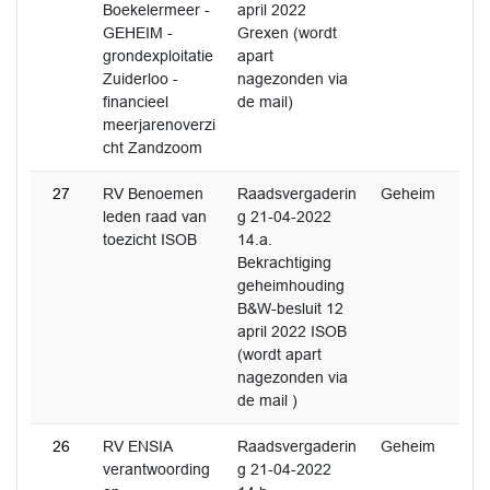
Boekelermeer -
april 2022
GEHEIM -
Grexen (wordt
grondexploitatie
apart
Zuiderloo -
nagezonden via
financieel
de mail)
meerjarenoverzi
cht Zandzoom
27
RV Benoemen
Raadsvergaderin
Geheim
leden raad van
g 21-04-2022
toezicht ISOB
14.a.
Bekrachtiging
geheimhouding
B&W-besluit 12
april 2022 ISOB
(wordt apart
nagezonden via
de mail )
26
RV ENSIA
Raadsvergaderin
Geheim
verantwoording
g 21-04-2022