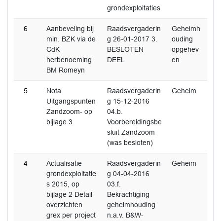
grondexploitaties
6
Aanbeveling bij
Raadsvergaderin
Geheimh
min. BZK via de
g 26-01-2017 3.
ouding
CdK
BESLOTEN
opgehev
herbenoeming
DEEL
en
BM Romeyn
5
Nota
Raadsvergaderin
Geheim
Uitgangspunten
g 15-12-2016
Zandzoom- op
04.b.
bijlage 3
Voorbereidingsbe
sluit Zandzoom
(was besloten)
4
Actualisatie
Raadsvergaderin
Geheim
grondexploitatie
g 04-04-2016
s 2015, op
03.f.
bijlage 2 Detail
Bekrachtiging
overzichten
geheimhouding
grex per project
n.a.v. B&W-