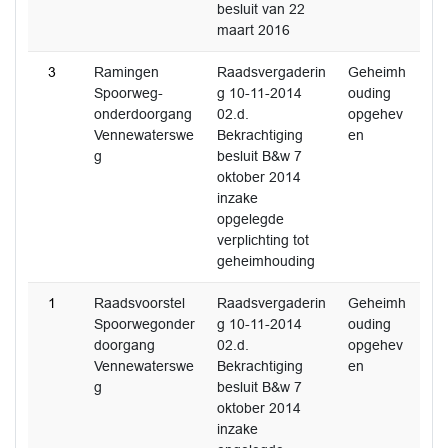
besluit van 22
maart 2016
3
Ramingen
Raadsvergaderin
Geheimh
Spoorweg-
g 10-11-2014
ouding
onderdoorgang
02.d.
opgehev
Vennewaterswe
Bekrachtiging
en
g
besluit B&w 7
oktober 2014
inzake
opgelegde
verplichting tot
geheimhouding
1
Raadsvoorstel
Raadsvergaderin
Geheimh
Spoorwegonder
g 10-11-2014
ouding
doorgang
02.d.
opgehev
Vennewaterswe
Bekrachtiging
en
g
besluit B&w 7
oktober 2014
inzake