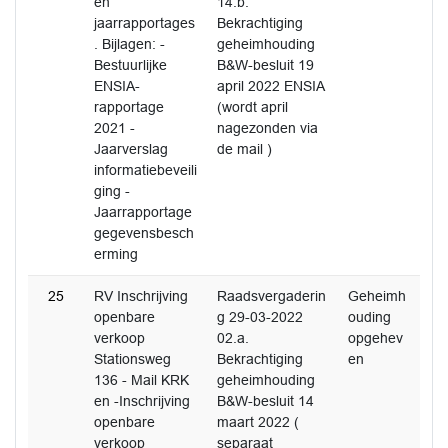
en
14.b.
jaarrapportages
Bekrachtiging
. Bijlagen: -
geheimhouding
Bestuurlijke
B&W-besluit 19
ENSIA-
april 2022 ENSIA
rapportage
(wordt april
2021 -
nagezonden via
Jaarverslag
de mail )
informatiebeveili
ging -
Jaarrapportage
gegevensbesch
erming
25
RV Inschrijving
Raadsvergaderin
Geheimh
openbare
g 29-03-2022
ouding
verkoop
02.a.
opgehev
Stationsweg
Bekrachtiging
en
136 - Mail KRK
geheimhouding
en -Inschrijving
B&W-besluit 14
openbare
maart 2022 (
verkoop
separaat