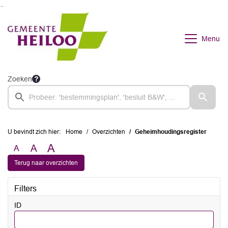
Ga naar de inhoud van deze pagina
Ga naar het zoeken
Ga naar het menu
Menu
Zoeken
U bevindt zich hier:
Home
Overzichten
Geheimhoudingsregister
A
A
A
Terug naar overzichten
Filters
ID