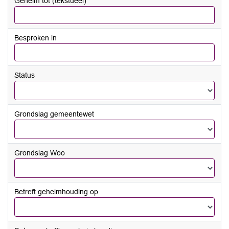
Geheim tot (tekstueel)
tot
en
met
Besproken in
Status
Grondslag gemeentewet
Grondslag Woo
Betreft geheimhouding op