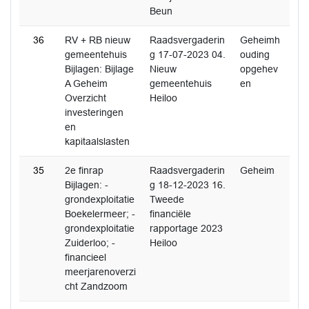
Beun
36
RV + RB nieuw
Raadsvergaderin
Geheimh
gemeentehuis
g 17-07-2023 04.
ouding
Bijlagen: Bijlage
Nieuw
opgehev
A Geheim
gemeentehuis
en
Overzicht
Heiloo
investeringen
en
kapitaalslasten
35
2e finrap
Raadsvergaderin
Geheim
Bijlagen: -
g 18-12-2023 16.
grondexploitatie
Tweede
Boekelermeer; -
financiële
grondexploitatie
rapportage 2023
Zuiderloo; -
Heiloo
financieel
meerjarenoverzi
cht Zandzoom