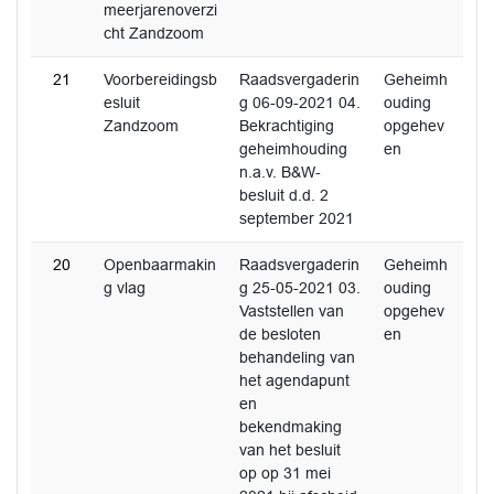
meerjarenoverzi
cht Zandzoom
21
Voorbereidingsb
Raadsvergaderin
Geheimh
esluit
g 06-09-2021 04.
ouding
Zandzoom
Bekrachtiging
opgehev
geheimhouding
en
n.a.v. B&W-
besluit d.d. 2
september 2021
20
Openbaarmakin
Raadsvergaderin
Geheimh
g vlag
g 25-05-2021 03.
ouding
Vaststellen van
opgehev
de besloten
en
behandeling van
het agendapunt
en
bekendmaking
van het besluit
op op 31 mei