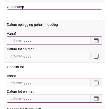
Onderwerp
Datum oplegging geheimhouding
vanaf
Selecte
een
Datum tot en met
datum
vanaf
Selecte
een
datum
Geheim tot
tot
en
vanaf
met
Selecte
een
Datum tot en met
datum
vanaf
Selecte
een
datum