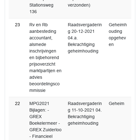
Stationsweg
verzonden)
136
23
Rv en Rb
Raadsvergaderin
Geheimh
aanbesteding
g 20-12-2021
ouding
accountant,
04.a.
opgehev
alsmede
Bekrachtiging
en
inschrijvingen
geheimhouding
en bijbehorend
prijsoverzicht
marktpartijen en
advies
beoordelingsco
mmissie
22
MPG2021
Raadsvergaderin
Geheim
Bijlagen: -
g 11-10-2021 04.
GREX
Bekrachtiging
Boekelermeer -
geheimhouding
GREX Zuiderloo
- Financieel