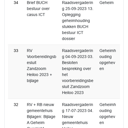
34
Brief BUCH
Raadsvergaderin
Geheim
bestuur over
g 25-09-2023 13.
casus ICT
Oplegging
geheimhouding
stukken BUCH
bestuur ICT
dossier
33
RV
Raadsvergaderin
Geheimh
Voorbereidingsb
g 04-09-2023 03.
ouding
esluit
Besloten
opgehev
Zandzoom
bespreking over
en
Heiloo 2023 +
het
bijlage
voorbereidingsbe
sluit Zandzoom
Heiloo 2023
32
RV + RB nieuw
Raadsvergaderin
Geheimh
gemeentehuis
g 17-07-2023 04.
ouding
Bijlagen: Bijlage
Nieuw
opgehev
A Geheim
gemeentehuis
en