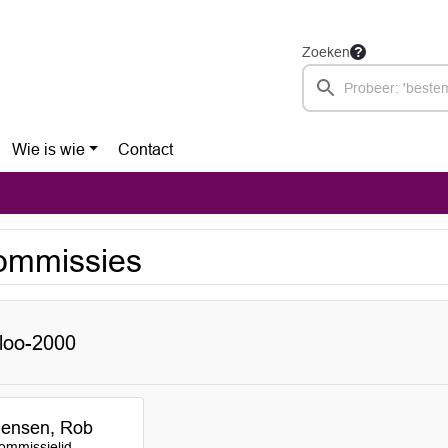
Zoeken
Wie is wie
Contact
ommissies
loo-2000
ensen, Rob
ommissielid