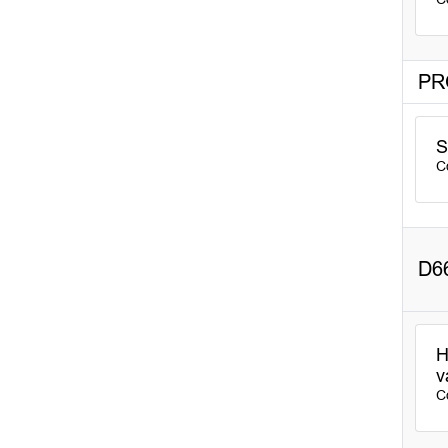
PR
S
C
D6
H
v
C