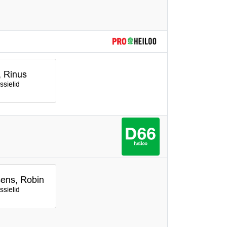
 Rinus
sielid
ens, Robin
sielid