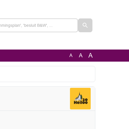
A
A
A