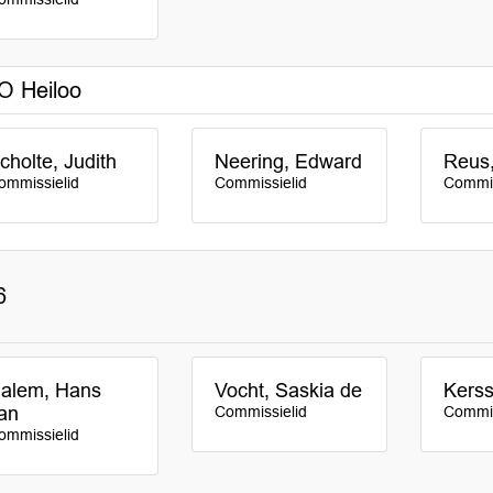
O Heiloo
cholte, Judith
Neering, Edward
Reus,
ommissielid
Commissielid
Commis
6
alem, Hans
Vocht, Saskia de
Kerss
an
Commissielid
Commis
ommissielid