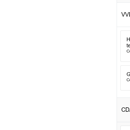
VV
H
t
C
G
C
CD