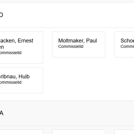
D
acken, Ernest
Moltmaker, Paul
Schoe
en
Commissielid
Commis
ommissielid
ribnau, Huib
ommissielid
A