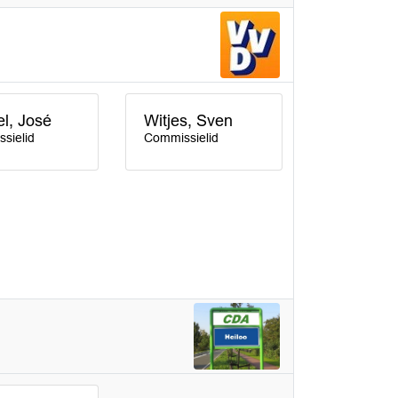
l, José
Witjes, Sven
sielid
Commissielid