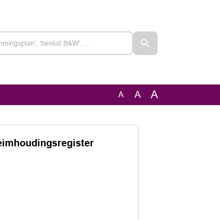
A
A
A
imhoudingsregister