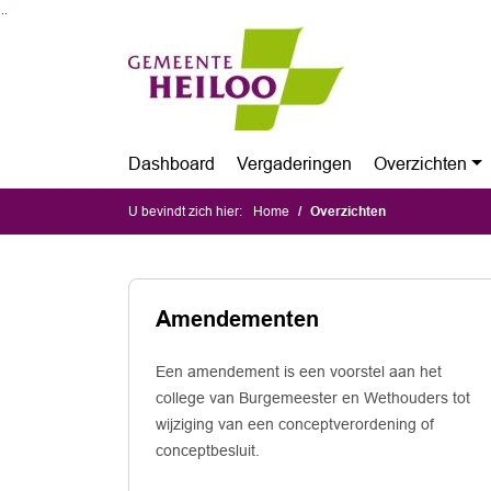
Ga naar de inhoud van deze pagina
Ga naar het zoeken
Ga naar het menu
Dashboard
Vergaderingen
Overzichten
U bevindt zich hier:
Home
Overzichten
Amendementen
Een amendement is een voorstel aan het
college van Burgemeester en Wethouders tot
wijziging van een conceptverordening of
conceptbesluit.